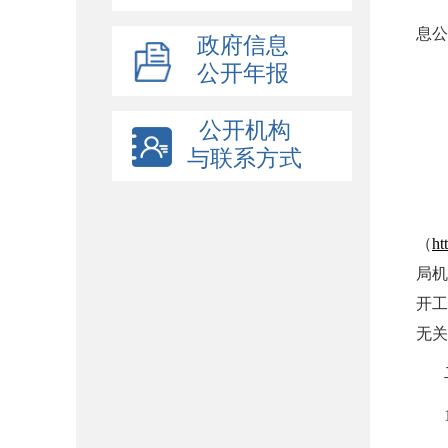
息公
政府信息
工
公开年报
办
办公
公开机构
联系
与联系方式
传真
互
（
ht
局机
开工
无关