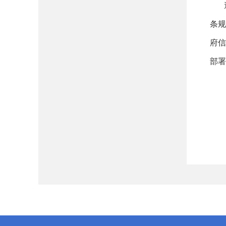
条
府
部署