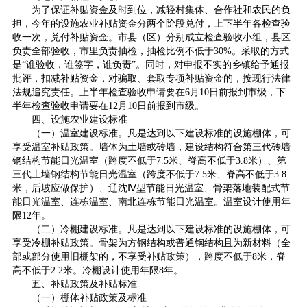
为了保证补贴资金及时到位，减轻村集体、合作社和农民的负
担，今年的设施农业补贴资金分两个阶段兑付，上下半年各检查验
收一次，兑付补贴资金。市县（区）分别成立检查验收小组，县区
负责全部验收，市里负责抽检，抽检比例不低于30%。采取的方式
是“谁验收，谁签字，谁负责”。同时，对申报不实的乡镇给予通报
批评，扣减补贴资金，对骗取、套取专项补贴资金的，按现行法律
法规追究责任。上半年检查验收申请要在6月10日前报到市级，下
半年检查验收申请要在12月10日前报到市级。
四、设施农业建设标准
（一）温室建设标准。凡是达到以下建设标准的设施棚体，可
享受温室补贴政策。墙体为土墙或砖墙，建设结构符合第三代砖墙
钢结构节能日光温室（跨度不低于7.5米、脊高不低于3.8米）、第
三代土墙钢结构节能日光温室（跨度不低于7.5米、脊高不低于3.8
米，后坡应做保护）、辽沈Ⅳ型节能日光温室、骨架落地装配式节
能日光温室、连栋温室、南北连栋节能日光温室。温室设计使用年
限12年。
（二）冷棚建设标准。凡是达到以下建设标准的设施棚体，可
享受冷棚补贴政策。骨架为方钢结构或普通钢结构且为新材料（全
部或部分使用旧棚架的，不享受补贴政策），跨度不低于8米，脊
高不低于2.2米。冷棚设计使用年限8年。
五、补贴政策及补贴标准
（一）棚体补贴政策及标准