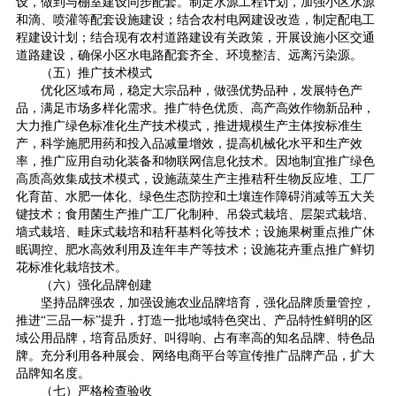
设，做到与棚室建设同步配套。制定水源工程计划，加强小区水源
和滴、喷灌等配套设施建设；结合农村电网建设改造，制定配电工
程建设计划；结合现有农村道路建设有关政策，开展设施小区交通
道路建设，确保小区水电路配套齐全、环境整洁、远离污染源。
（五）推广技术模式
优化区域布局，稳定大宗品种，做强优势品种，发展特色产
品，满足市场多样化需求。推广特色优质、高产高效作物新品种，
大力推广绿色标准化生产技术模式，推进规模生产主体按标准生
产，科学施肥用药和投入品减量增效，提高机械化水平和生产效
率，推广应用自动化装备和物联网信息化技术。因地制宜推广绿色
高质高效集成技术模式，设施蔬菜生产主推秸秆生物反应堆、工厂
化育苗、水肥一体化、绿色生态防控和土壤连作障碍消减等五大关
键技术；食用菌生产推广工厂化制种、吊袋式栽培、层架式栽培、
墙式栽培、畦床式栽培和秸秆基料化等技术；设施果树重点推广休
眠调控、肥水高效利用及连年丰产等技术；设施花卉重点推广鲜切
花标准化栽培技术。
（六）强化品牌创建
坚持品牌强农，加强设施农业品牌培育，强化品牌质量管控，
推进“三品一标”提升，打造一批地域特色突出、产品特性鲜明的区
域公用品牌，培育品质好、叫得响、占有率高的知名品牌、特色品
牌。充分利用各种展会、网络电商平台等宣传推广品牌产品，扩大
品牌知名度。
（七）严格检查验收