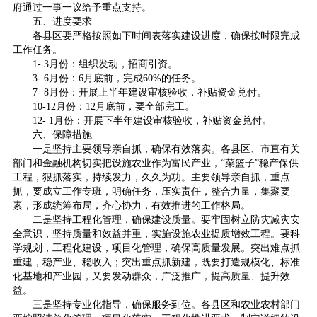
府通过一事一议给予重点支持。
五、进度要求
各县区要严格按照如下时间表落实建设进度，确保按时限完成
工作任务。
1- 3月份：组织发动，招商引资。
3- 6月份：6月底前，完成60%的任务。
7- 8月份：开展上半年建设审核验收，补贴资金兑付。
10-12月份：12月底前，要全部完工。
12- 1月份：开展下半年建设审核验收，补贴资金兑付。
六、保障措施
一是坚持主要领导亲自抓，确保有效落实。各县区、市直有关
部门和金融机构切实把设施农业作为富民产业，“菜篮子”稳产保供
工程，狠抓落实，持续发力，久久为功。主要领导亲自抓，重点
抓，要成立工作专班，明确任务，压实责任，整合力量，集聚要
素，形成统筹布局，齐心协力，有效推进的工作格局。
二是坚持工程化管理，确保建设质量。要牢固树立防灾减灾安
全意识，坚持质量和效益并重，实施设施农业提质增效工程。要科
学规划，工程化建设，项目化管理，确保高质量发展。突出难点抓
重建，稳产业、稳收入；突出重点抓新建，既要打造规模化、标准
化基地和产业园，又要发动群众，广泛推广，提高质量、提升效
益。
三是坚持专业化指导，确保服务到位。各县区和农业农村部门