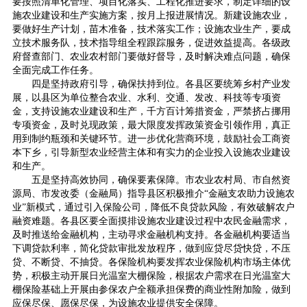
要按照清单化管理、项目化落实、工程化推进要求，制定详细的设
施农业建设和生产实施方案，按月上报进展情况。新建设施农业，
要做好生产计划，苗木准备，技术落实工作；设施农业生产，要成
立技术服务队，技术指导组全程跟踪服务，促进效益提高。各级政
府督查部门、农业农村部门要做好督导，及时解决难点问题，确保
全面完成工作任务。
四是坚持政府引导，确保扶持到位。各县区要统筹乡村产业发
展，以县区为单位整合农业、水利、交通、发改、科技等专项资
金，支持设施农业建设和生产，千方百计筹措资金，严禁挤占挪用
专项资金，及时兑现政策，最大限度发挥政策资金引领作用，真正
用到制约瓶颈和关键环节。进一步优化营商环境，鼓励社会工商资
本下乡，引导新型农业经营主体和有实力的企业投入设施农业建设
和生产。
五是坚持高效协同，确保要素保障。市农业农村局、市自然资
源局、市发改委（金融局）指导县区积极推介“金融支农助力设施农
业”新模式，通过引入保险公司，降低不良贷款风险，有效破解农户
融资难题。各县区要全面摸排设施农业建设过程中农民金融需求，
及时推送给金融机构，主动寻求金融机构支持。各金融机构要适当
下调贷款利率，简化贷款审批发放程序，做到应贷尽贷快贷，不压
贷、不断贷、不抽贷。各保险机构要发挥农业保险机构市场主体优
势，积极主动开展日光温室大棚保险，根据农户需求在日光温室大
棚保险基础上开展由参保农户全额承担保费的商业性附加险，做到
应保尽保、愿保尽保，为设施农业提供安全保障。