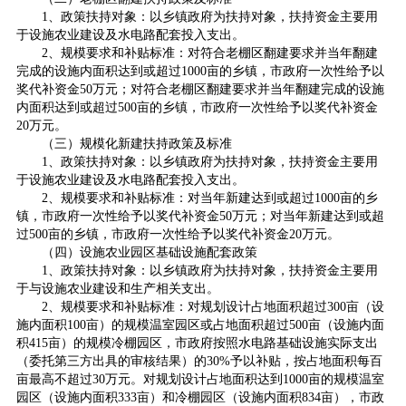
1、政策扶持对象：以乡镇政府为扶持对象，扶持资金主要用
于设施农业建设及水电路配套投入支出。
2、规模要求和补贴标准：对符合老棚区翻建要求并当年翻建
完成的设施内面积达到或超过1000亩的乡镇，市政府一次性给予以
奖代补资金50万元；对符合老棚区翻建要求并当年翻建完成的设施
内面积达到或超过500亩的乡镇，市政府一次性给予以奖代补资金
20万元。
（三）规模化新建扶持政策及标准
1、政策扶持对象：以乡镇政府为扶持对象，扶持资金主要用
于设施农业建设及水电路配套投入支出。
2、规模要求和补贴标准：对当年新建达到或超过1000亩的乡
镇，市政府一次性给予以奖代补资金50万元；对当年新建达到或超
过500亩的乡镇，市政府一次性给予以奖代补资金20万元。
（四）设施农业园区基础设施配套政策
1、政策扶持对象：以乡镇政府为扶持对象，扶持资金主要用
于与设施农业建设和生产相关支出。
2、规模要求和补贴标准：对规划设计占地面积超过300亩（设
施内面积100亩）的规模温室园区或占地面积超过500亩（设施内面
积415亩）的规模冷棚园区，市政府按照水电路基础设施实际支出
（委托第三方出具的审核结果）的30%予以补贴，按占地面积每百
亩最高不超过30万元。对规划设计占地面积达到1000亩的规模温室
园区（设施内面积333亩）和冷棚园区（设施内面积834亩），市政