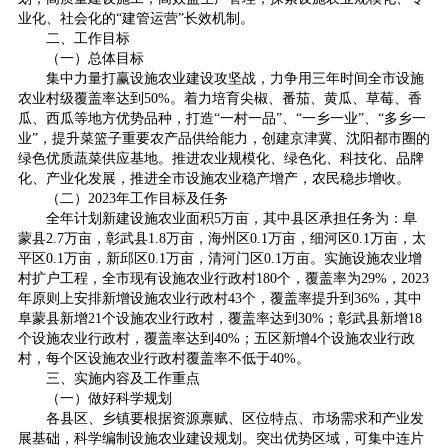
业化、社会化的“建管运营”长效机制。
二、工作目标
（一）总体目标
集中力量打赢设施农业建设攻坚战，力争用三年时间全市设施
农业村级覆盖率达到50%。着力培育尖椒、番茄、黄瓜、草莓、香
瓜、西瓜等地方优势品种，打造“一村一品”、“一乡一业”、“多乡一
业”，提升菜篮子重要农产品供给能力，创建京津冀、沈阳都市圈的
绿色优质蔬菜供应基地。推进农业规模化、绿色化、科技化、品牌
化、产业化发展，推进全市设施农业稳产增产，农民稳步增收。
（二）2023年工作目标及任务
全年计划新建设施农业面积5万亩，其中县区承担任务为：阜
蒙县2.7万亩，彰武县1.8万亩，海州区0.1万亩，细河区0.1万亩，太
平区0.1万亩，新邱区0.1万亩，清河门区0.1万亩。实施设施农业增
村扩户工程，全市现有设施农业行政村180个，覆盖率为29%，2023
年原则上安排新增设施农业行政村43个，覆盖率提升到36%，其中
阜蒙县新增21个设施农业行政村，覆盖率达到30%；彰武县新增18
个设施农业行政村，覆盖率达到40%；五区新增4个设施农业行政
村，每个区设施农业行政村覆盖率不低于40%。
三、实施内容及工作重点
（一）做好科学规划
各县区、乡镇要根据资源禀赋、区位特点、市场需求和产业发
展基础，科学编制设施农业建设规划。突出优势区域，可集中连片