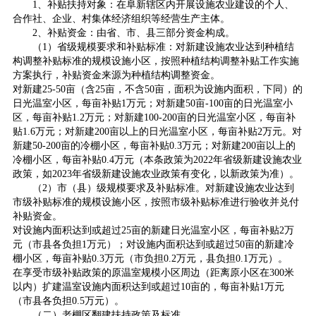
1、补贴扶持对象：在阜新辖区内开展设施农业建设的个人、
合作社、企业、村集体经济组织等经营生产主体。
2、补贴资金：由省、市、县三部分资金构成。
（1）省级规模要求和补贴标准：对新建设施农业达到种植结
构调整补贴标准的规模设施小区，按照种植结构调整补贴工作实施
方案执行，补贴资金来源为种植结构调整资金。
对新建25-50亩（含25亩，不含50亩，面积为设施内面积，下同）的
日光温室小区，每亩补贴1万元；对新建50亩-100亩的日光温室小
区，每亩补贴1.2万元；对新建100-200亩的日光温室小区，每亩补
贴1.6万元；对新建200亩以上的日光温室小区，每亩补贴2万元。对
新建50-200亩的冷棚小区，每亩补贴0.3万元；对新建200亩以上的
冷棚小区，每亩补贴0.4万元（本条政策为2022年省级新建设施农业
政策，如2023年省级新建设施农业政策有变化，以新政策为准）。
（2）市（县）级规模要求及补贴标准。对新建设施农业达到
市级补贴标准的规模设施小区，按照市级补贴标准进行验收并兑付
补贴资金。
对设施内面积达到或超过25亩的新建日光温室小区，每亩补贴2万
元（市县各负担1万元）；对设施内面积达到或超过50亩的新建冷
棚小区，每亩补贴0.3万元（市负担0.2万元，县负担0.1万元）。
在享受市级补贴政策的原温室规模小区周边（距离原小区在300米
以内）扩建温室设施内面积达到或超过10亩的，每亩补贴1万元
（市县各负担0.5万元）。
（二）老棚区翻建扶持政策及标准