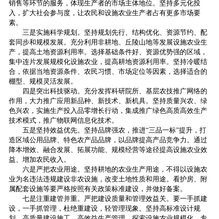
销售等环节的服务，体现生产者的市场主体地位。坚持多元化投
入，扩大社会参与度，让农民和设施农业生产者占有更多市场要
素。
三是实施科学规划。坚持规划先行、结构优化、资源节约、配
套同步和规模发展。充分利用非耕地、丘陵山地等发展设施农业生
产，提高土地资源利用率。选择基础条件好、资源优势强的区域，
集中连片发展规模化设施农业，提高耕地资源利用率。坚持冷暖结
合，依据当地资源条件、农民习惯、市场定位等因素，选择适合的
棚型、规模灵活发展。
四是突出科技驱动。充分发挥科研院所、基层农技推广网络的
作用，大力推广应用新品种、新技术、新机具。坚持质量兴农、绿
色兴农，实施生产投入品零增长行动，集成推广绿色高质高效生产
技术模式，推广物联网信息化技术。
五是坚持效益优先。坚持品牌强农，推进“三品一标”提升，打
造区域公用品牌、特色农产品品牌，以品牌提高产品竞争力。通过
降本增效、融合发展、拓展功能、规模经营等途径提高设施农业效
益、增加农民收入。
六是严把农业用途。坚持耕地的农业生产用途，不得以设施农
业为名违法违规建设非农设施，改变土地性质和用途。看护房、附
属配套设施等要严格按照有关政策标准建设，并做好备案。
七是注重建管并重。严把建设质量和管理效益关。要一手抓建
设，一手抓管理，杜绝重建设，轻管理现象。坚持高标准设计规
划，高质量建设施工，高效益生产管理，探索设施农业规模化、专