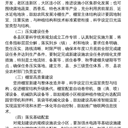
开发，老区连新区，大区连小区，推进设施小区集群化发展；也可
围绕露地蔬菜、西香瓜、特色水果等产业，充分利用房前屋后、近
水近电地块，鼓励农民发展冷棚生产。棚室主体结构设计要因地制
宜、注重实效，与种植结构和技术标准紧密衔接，科学设定日光温
室类型与结构。
（二）压实建设任务
各县区要科学统筹规划成立工作专班，认真制定实施方案，将
任务指标层层分解，落实到乡（镇）、村和地块，要求任务明确、
责任压实、路线清晰、时限严明，确保本年度12月底前全部完成建
设任务并达到生产条件。要制定完成新建设施农业任务的细化支撑
措施，特别是土地流转、备案等，抓住春季、秋季建棚关键期等节
点，确保任务压实落地。建立市、县、乡三级责任体系，市、县农
业农村部门负责监管。
（三）棚室高质量建设
坚持棚室新建与整体改造并举，科学设定日光温室类型与结
构，促进棚室结构升级换代。棚室配套自动卷帘机、微（滴、喷）
灌设备、机械防风设备等，鼓励规模小区根据种植作物定向选配田
园管理机和拌料、装袋等机械化设备，鼓励建设高标准智能温室，
实现温室环境和水肥一体化等自动控制，鼓励推广物联网信息技
术。
（四）落实基础配套
对规划建设的规模设施农业小区，要加强水电路等基础设施建