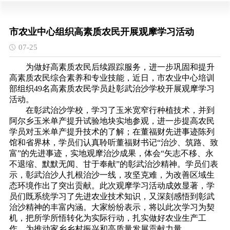
市农业中心组织高素质农民开展观摩学习活动
07-25
为做好高素质农民后续跟踪服务，进一步巩固和提升
高素质农民综合素养和专业技能，近日，市农业中心培训
部组织49名高素质农民学员赴彰武治沙学校开展观摩学习
活动。
在彰武治沙学校，学习了玉米宽窄行种植技术，并到
阿尔乡玉米单产提升试验地块实地参观，进一步提高农民
学员对玉米单产提升技术的了解；在董福财先进事迹陈列
馆和省界林，学员们认真聆听董福财书记“治沙、筑路、致
富”的先进事迹，实地观摩治沙成果，体会“矢志不移、永
不退缩、默默无闻、甘于奉献”的彰武治沙精神。学员们表
示，彰武治沙人扎根治沙一线，攻坚克难，为改善区域生
态环境作出了突出贡献。此次观摩学习活动成效显著，学
员们既系统学习了先进农业技术知识，又深刻感悟到彰武
治沙精神的丰富内涵。大家纷纷表示，将以此次学习为契
机，把所学所悟转化为实际行动，扎实做好农业生产工
作，为推动家乡乡村振兴和高质量发展贡献力量。