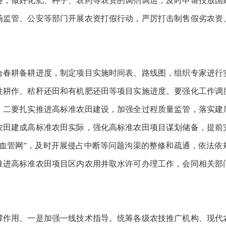
持，做好化肥、种子、农药等农资的调剂调运，及时申请投放国
场监管、公安等部门开展农资打假行动，严厉打击制售假劣农资
。
耕备耕进度，制定项目实施时间表、路线图，组织专家进行
性耕作、秸秆还田和有机肥还田等项目实施进度。要强化工作调
。二要扎实推进高标准农田建设，加强全过程质量监管，落实建
农田建成高标准农田实际，强化高标准农田项目谋划储备，提前
细血管网”，及时开展侵占中断等问题沟渠的整修和疏通，依法依
推进高标准农田项目区内农用井取水许可办理工作，会同相关部
用。一是加强一线技术指导。统筹各级农技推广机构、现代