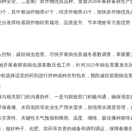
种安全。二是推广农作物优良品种。发放2026年春耕备耕生产技
0个，其中粮油作物类47个，经济作物类43个，加快农作物优
充分发挥转基因作物轻简栽培、品质提升、节本增效等方面优势
制，减轻病虫危害。尽快开展病虫害越冬基数调查，掌握重
地开展春耕前病虫源基数压低工作，针对2025年病虫害重发生
种前选择适宜的药剂进行拌种或种衣剂包衣，预防减轻苗期病虫
基
相关部门的沟通协作。一是与财政部门积极沟通，确保强农
旱保春播、水田泡田等农业生产用水需求，加强用水调度管理，
布灾害性、关键性天气预报和降雨、温度、墒情、最佳播种期等
通，做好种子、化肥、农药等农资的储备和调剂调运，保障春播