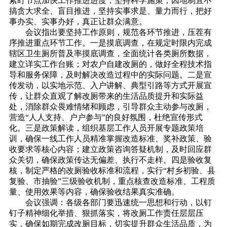
紧盯节点加快工作推进进度，坚持科学施策，因地制宜不
搞贪大求全、盲目推进，坚持实事求是、量力而行，把好
事办实、实事办好，真正让群众满意。
会议指出要坚持工作原则，规范各环节推进，压茬有
序推进重点环节工作。一是摸底调查，在规定时限内完成
辖区卫生厕所普及率摸底调查，全面统计各类厕所数据，
建立详实工作台账；对农户自建改厕的，做好全程技术指
导和服务保障，及时解决改造过程中的实际问题。二是宣
传发动，以实地示范、入户讲解、典型引路等方式开展宣
传，让群众直观了解改厕带来的生活品质提升和实际益
处，消除群众畏难情绪和顾虑，引导群众主动参与改厕，
营造“人人支持、户户参与”的良好氛围，杜绝宣传形式
化。三是政策解读，组织基层工作人员开展专题政策培
训，确保一线工作人员精准掌握改造标准、奖补政策、验
收要求等核心内容；建立政策咨询答疑机制，及时回应群
众关切，确保政策传达无偏差、执行不走样。四是验收复
核，制定严格的改厕验收标准和流程，实行“村乡初验、县
复验、市抽验”三级验收机制，重点核查改造标准、工程质
量、使用效果等内容，确保验收结果真实准确。
会议强调：各级各部门要迅速统一思想和行动，以钉
钉子精神细化举措、狠抓落实，将改厕工作责任层层压
实，确保如期完成改厕目标，切实提升群众生活品质，为