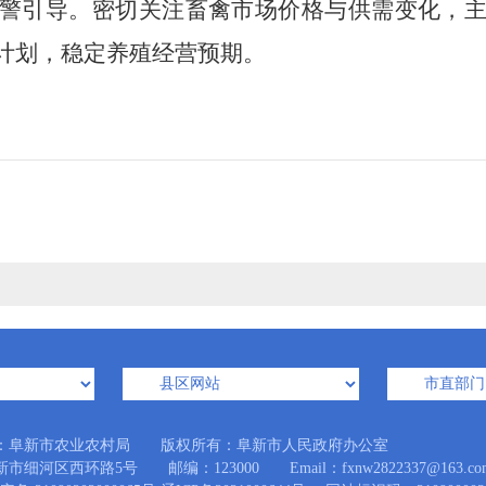
警引导
。
密切关注畜禽市场价格与供需变化，
计划，稳定养殖经营预期。
：阜新市农业农村局 版权所有：阜新市人民政府办公室
市细河区西环路5号 邮编：123000 Email：fxnw2822337@163.co