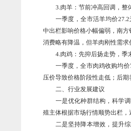
3.
肉羊：节前冲高回调，整
一季度，全市活羊均价
27
中出栏影响价格小幅偏弱，南方
消费略有降温，但羊肉刚性需求
4.
肉鸡：先抑后扬走势，季
一季度，全市肉鸡收购均价
压价导致价格阶段性走低；后期
二、行业发展建议
一是
优化种群结构，科学调
殖主体根据市场行情顺势出栏，
二是
坚持降本增效，提升综