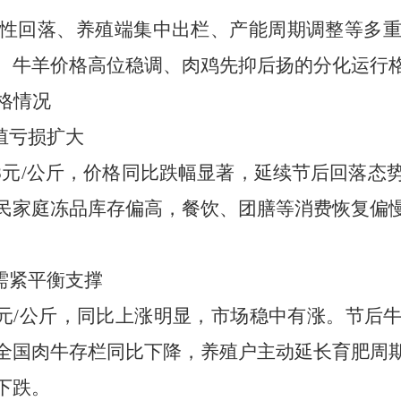
性回落、养殖端集中出栏、产能周期调整等多
、牛羊价格高位稳调、肉鸡先抑后扬的分化运行
格情况
殖亏损扩大
.78元/公斤，价格同比跌幅显著，延续节后回落
民家庭冻品库存偏高，餐饮、团膳等消费恢复偏
需紧平衡支撑
.2元/公斤，同比上涨明显，市场稳中有涨。节
全国肉牛存栏同比下降，养殖户主动延长育肥周
下跌。