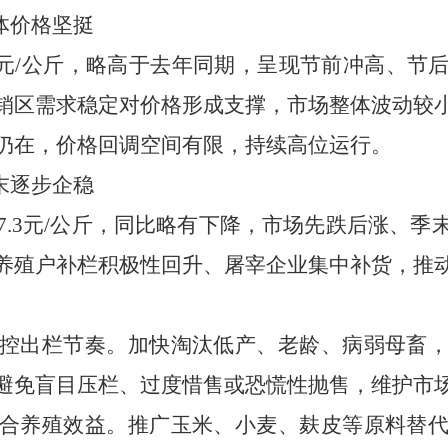
体价格坚挺
.2元/公斤，略高于去年同期，呈现节前冲高、
销区需求稳定对价格形成支撑，市场整体波动较
仍在，价格回调空间有限，持续高位运行。
末逐步企稳
7.3元/公斤，同比略有下降，市场先跌后涨、
养殖户补栏积极性回升、屠宰企业集中补货，推
控出栏节奏
。
加快淘汰低产、老龄、病弱母畜
避免盲目压栏、过度惜售或恐慌性抛售，维护市
合养殖效益
。
推广玉米、小麦、麸皮等原料替