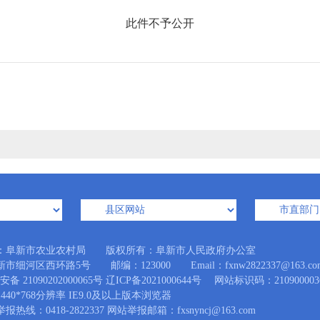
此件不予公开
：阜新市农业农村局 版权所有：阜新市人民政府办公室
市细河区西环路5号 邮编：123000 Email：fxnw2822337@163.co
备 21090202000065号
辽ICP备2021000644号
网站标识码：210900003
440*768分辨率 IE9.0及以上版本浏览器
热线：0418-2822337 网站举报邮箱：fxsnyncj@163.com