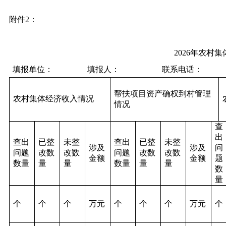
附件2：
2026年农村集体经济审计工
填报单位： 填报人： 联系电话：
帮扶项目资产确权到村管理
农村集体经济收入情况
情况
查
出
查出
已整
未整
查出
已整
未整
涉及
涉及
问
问题
改数
改数
问题
改数
改数
金额
金额
题
数量
量
量
数量
量
量
数
量
个
个
个
万元
个
个
个
万元
个