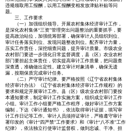
违规领取用工报酬，以用工报酬变相发放津贴补贴等问
题。
三、工作要求
（一）加强组织领导。开展农村集体经济审计工作，
是深化农村集体“三资”管理突出问题整治的重要抓手，要
提高政治站位，加强统筹部署，确保审计人员组织到位、
审计任务落实到位、发现问题整改到位。配齐审计力量，
压实工作责任，深挖细查问题，提升审计质量。市级农业
农村部门要进一步强化日常监督调度，县（区）农业农村
部门要担起主体责任，切实提高审计工作质量，把问题查
深查透，准确做出定性。建立审计对象清单，确保无遗
漏，按期保质完成审计任务。
（二）严守审计纪律。要严格按照《辽宁省农村集体
经济审计办法》《辽宁省农村集体经济审计工作规程》的
要求和规定开展审计工作。县（区）级农业农村部门要按
本通知要求，制定审计工作实施方案，组织成立审计工作
小组。审计工作小组要严格工作程序，做好审计工作方案
编制，下达《审计通知书》，依法取得审计证据，填写审
计工作日记等工作。审计人员须持证审计，严格遵守审计
署印发的《审计“四严禁”工作要求》和《审计“八不准”工作
纪律》，依法独立行使审计监督权，做到忠诚、干净、担