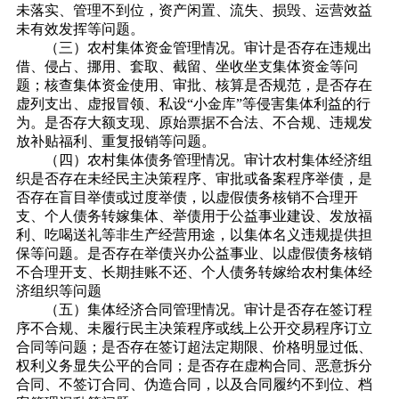
未落实、管理不到位，资产闲置、流失、损毁、运营效益
未有效发挥等问题。
（三）农村集体资金管理情况。审计是否存在违规出
借、侵占、挪用、套取、截留、坐收坐支集体资金等问
题；核查集体资金使用、审批、核算是否规范，是否存在
虚列支出、虚报冒领、私设“小金库”等侵害集体利益的行
为。是否存大额支现、原始票据不合法、不合规、违规发
放补贴福利、重复报销等问题。
（四）农村集体债务管理情况。审计农村集体经济组
织是否存在未经民主决策程序、审批或备案程序举债，是
否存在盲目举债或过度举债，以虚假债务核销不合理开
支、个人债务转嫁集体、举债用于公益事业建设、发放福
利、吃喝送礼等非生产经营用途，以集体名义违规提供担
保等问题。是否存在举债兴办公益事业、以虚假债务核销
不合理开支、长期挂账不还、个人债务转嫁给农村集体经
济组织等问题
（五）集体经济合同管理情况。审计是否存在签订程
序不合规、未履行民主决策程序或线上公开交易程序订立
合同等问题；是否存在签订超法定期限、价格明显过低、
权利义务显失公平的合同；是否存在虚构合同、恶意拆分
合同、不签订合同、伪造合同，以及合同履约不到位、档