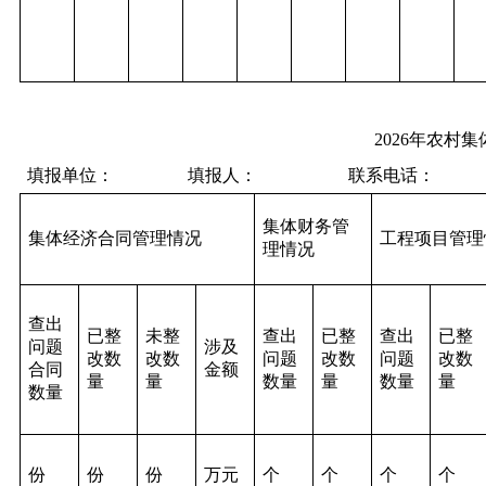
2026年农村集体经济审计工作
填报单位： 填报人： 联系电话：
集体财务管
集体经济合同管理情况
工程项目管理
理情况
查出
已整
未整
查出
已整
查出
已整
问题
涉及
改数
改数
问题
改数
问题
改数
合同
金额
量
量
数量
量
数量
量
数量
份
份
份
万元
个
个
个
个