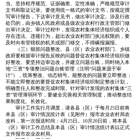
当。坚持程序规范、证据确凿、定性准确，严格规范审计
文书和取证记录。要使用统一格式的审计文书，按规定撰
写审计报告，下达审计意见书，做出审计决定。涉及行政
处罚的，由乡镇人民政府或县级农业农村行政主管部门做
出审计决定。审计过程中，发现农村集体经济组织或个人
存在违法、违规行为，超出农业农村部门执法权限的，要
及时向有管辖权的机关或部门移交，不得瞒报漏报。
（三）狠抓问题整改。县（区）农业农村部门、乡镇
政府要根据审计报告反映的问题督促农村集体经济组织做
好整改。要坚持边审边改，并建立问题台账，同时纳入本
地“三资”专项整治问题台账管理（注明“问题来源于审
计”），统筹整改、动态销号。能整改的问题要立即整改；
不能立即整改的要督促农村集体经济组织制定整改计划，
明确责任人和整改完成时限。针对审计发现的农村集体“三
资”管理薄弱环节，要健全完善相关管理制度，推动整改结
果制度化、长效化。
审计工作实行月调度，请各县（区）于每月25日前将
本县（区）审计情况统计表（见附件）报市农业农村局农
改科，第一次报送时间：4月25日。10月20日前，将本县
（区）审计工作总结及本县（区）审计情况统计表以正式
文件报市农业农村局。