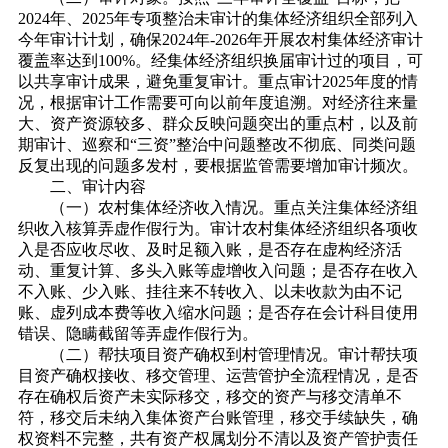
2024年、2025年专项整治未审计的集体经济组织全部列入
今年审计计划，确保2024年-2026年开展农村集体经济审计
覆盖率达到100%。经集体经济组织换届审计过的项目，可
以共享审计成果，避免重复审计。重点审计2025年度的情
况，根据审计工作需要可向以前年度追溯。对经济往来量
大、资产资源较多、群众反映问题突出的重点村，以及前
期审计、巡察和“三资”整治中问题整改不彻底、同类问题
反复出现的问题多发村，要根据监管需要增加审计频次。
二、审计内容
（一）农村集体经济收入情况。重点关注集体经济组
织收入核算弄虚作假行为。审计农村集体经济组织各项收
入是否应收尽收、及时足额入账，是否存在虚构经济活
动、重复计算、多头入账等虚增收入问题；是否存在收入
不入账、少入账、挂往来不转收入、以未收款为由不记
账、虚列成本费等收入缩水问题；是否存在会计科目使用
错误、隐瞒截留等弄虚作假行为。
（二）帮扶项目资产确权到村管理情况。审计帮扶项
目资产确权接收、移交管理、运营管护全流程情况，是否
存在确权后资产未实际移交，移交的资产与移交清单不
符，移交后未纳入集体资产台账管理，移交手续缺失，确
权资料不完整，共有资产权属划分不清以及资产管护责任