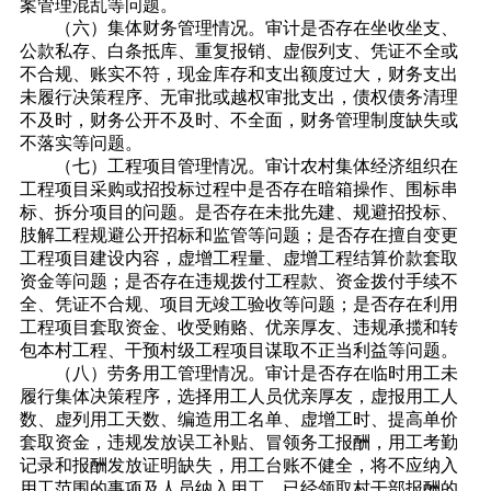
案管理混乱等问题。
（六）集体财务管理情况。审计是否存在坐收坐支、
公款私存、白条抵库、重复报销、虚假列支、凭证不全或
不合规、账实不符，现金库存和支出额度过大，财务支出
未履行决策程序、无审批或越权审批支出，债权债务清理
不及时，财务公开不及时、不全面，财务管理制度缺失或
不落实等问题。
（七）工程项目管理情况。审计农村集体经济组织在
工程项目采购或招投标过程中是否存在暗箱操作、围标串
标、拆分项目的问题。是否存在未批先建、规避招投标、
肢解工程规避公开招标和监管等问题；是否存在擅自变更
工程项目建设内容，虚增工程量、虚增工程结算价款套取
资金等问题；是否存在违规拨付工程款、资金拨付手续不
全、凭证不合规、项目无竣工验收等问题；是否存在利用
工程项目套取资金、收受贿赂、优亲厚友、违规承揽和转
包本村工程、干预村级工程项目谋取不正当利益等问题。
（八）劳务用工管理情况。审计是否存在临时用工未
履行集体决策程序，选择用工人员优亲厚友，虚报用工人
数、虚列用工天数、编造用工名单、虚增工时、提高单价
套取资金，违规发放误工补贴、冒领务工报酬，用工考勤
记录和报酬发放证明缺失，用工台账不健全，将不应纳入
用工范围的事项及人员纳入用工，已经领取村干部报酬的