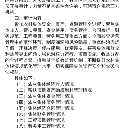
区审计组织、人员及推进工作。各县区优先安排系统内人
员开展审计，力量不足且条件允许的，可聘请合规第三方
机构。
四、审计内容
紧扣农村集体资金、资产、资源管理全过程，聚焦集
体收入、帮扶项目、资金使用、债务管控、合同履行、财
务规范、工程项目、劳务用工等重点方面，全面核查运营
管理中的薄弱环节、制度漏洞和风险隐患，重点纠治弄虚
作假、违规决策、侵占挪用、优亲厚友、损害集体和群众
利益等突出问题，强化对权力运行、项目实施、收益分配
的全过程监督。推动健全长效监管机制，不断提升农村集
体经济规范化管理水平，切实保障集体资产安全和农民合
法权益。
具体如下：
（一）农村集体经济收入情况
（二）帮扶项目资产确权到村管理情况
（三）农村集体资金管理情况
（四）农村集体债务管理情况
（五）集体经济合同管理情况
（六）集体财务管理情况
（七）工程项目管理情况
（八）劳务用工管理情况