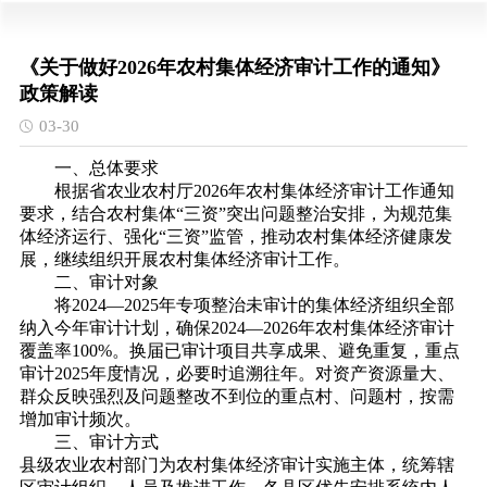
《关于做好2026年农村集体经济审计工作的通知》
政策解读
03-30
一、总体要求
根据省农业农村厅2026年农村集体经济审计工作通知
要求，结合农村集体“三资”突出问题整治安排，为规范集
体经济运行、强化“三资”监管，推动农村集体经济健康发
展，继续组织开展农村集体经济审计工作。
二、审计对象
将2024—2025年专项整治未审计的集体经济组织全部
纳入今年审计计划，确保2024—2026年农村集体经济审计
覆盖率100%。换届已审计项目共享成果、避免重复，重点
审计2025年度情况，必要时追溯往年。对资产资源量大、
群众反映强烈及问题整改不到位的重点村、问题村，按需
增加审计频次。
三、审计方式
县级农业农村部门为农村集体经济审计实施主体，统筹辖