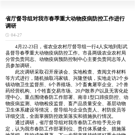
省厅督导组对我市春季重大动物疫病防控工作进行
调研
04-27
4月22-23日，省农业农村厅督导组一行4人实地到彰武
县督导春季重大动物疫病防控工作。市县两级农业农村局
分管负责同志、动物疫病预防控制中心主要负责同志等人
员参加调研。
此次调研采取召开座谈会、实地检查、查阅文件材料
等方式进行，随机抽取冯家镇、兴隆堡镇，实地走访2个乡
镇动物卫生监督所、6个养殖场、3个畜禽屠宰企业、2个兽
药经营机构、1个牲畜交易市场、20户散养户以及无害化处
理中心。重点围绕春防工作部署、南非1型口蹄疫防控、动
物疫病监测、动物检疫监督、畜产品质量安全、基层动物
卫生体系建设等情况，督导组与企业负责人、村防疫员等
详细交流，全面掌握防控政策落实和措施执行情况。
通过调研，省厅督导组对我市春防工作给予充分肯
定，认为我市春防工作部署到位、责任体系健全、措施落