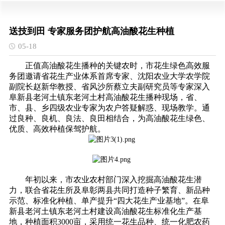
送技到田 专家服务团护航高油酸花生种植
05-18
正值高油酸花生播种的关键农时，市花生绿色高效服
务团邀请省花生产业体系首席专家、沈阳农业大学农学院
副院长赵新华教授、省风沙所蔡立夫副研究员等专家深入
阜新县老河土镇东老河土村高油酸花生播种现场，省、
市、县、乡四级农业专家为农户答疑解惑、现场教学。通
过良种、良机、良法、良田相结合，为高油酸花生绿色、
优质、高效种植保驾护航。
年初以来，市农业农村部门深入挖掘高油酸花生潜
力，联合省花生所及阜彰两县共同打造种子繁育、新品种
示范、标准化种植、单产提升“四大花生产业基地”。在阜
新县老河土镇东老河土村建设高油酸花生标准化生产基
地，种植面积3000亩，采用统一花生品种、统一化肥农药