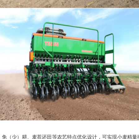
（少）耕、麦茬还田等农艺特点优化设计，可实现小麦精量