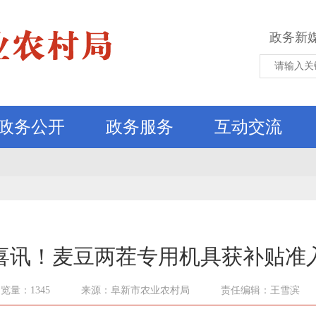
政务新
政务公开
政务服务
互动交流
喜讯！麦豆两茬专用机具获补贴准
览量：1345
来源：阜新市农业农村局
责任编辑：王雪滨