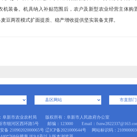
农机装备。机具纳入补贴范围后，农户及新型农业经营主体购
县麦豆两茬模式扩面提质、稳产增收提供坚实装备支撑。
：阜新市农业农村局 版权所有：阜新市人民政府办公室
市细河区西环路5号 邮编：123000 Email：fxnw2822337@163.co
备 21090202000065号
辽ICP备2021000644号
网站标识码：210900003
440*768分辨率 IE9.0及以上版本浏览器