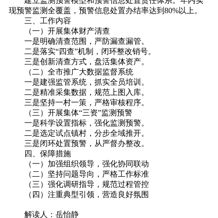
建立监测预警模型和预警信息处置责任体系。年内实
现预警监测全覆盖，预警信息处置办结率达到80%以上。
三、工作内容
（一）开展集体财产清查
一是明确清查范围，严防漏查漏管。
二是落实“四查”机制，闭环整改销号。
三是创新清查方式，盘活集体资产。
（二）全市推广大数据监督系统
一是建强监管系统，抓实全员培训。
二是精准采集数据，规范上图入库。
三是坚持一村一策，严格审核程序。
（三）开展集体“三资”监测预警
一是科学设置指标，强化监测预警。
二是选定试点镇村，分步全域推开。
三是闭环处置预警，从严督办整改。
四、保障措施
（一）加强组织领导，强化协同联动
（二）坚持问题导向，严格工作标准
（三）强化调研指导，规范过程管控
（四）注重典型引领，营造良好氛围
解读人：岳怡静