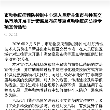
市动物疫病预防控制中心深入阜新县集市与牲畜交
易市场开展非洲猪瘟及布病等重点动物疫病防控专
项宣传活动
02-11
2026 年 2 月 5 日，市动物疫病预防控制中心组织专业
技术人员前往阜新县集市与牲畜交易市场，在人员密集区
域针对过往群众开展非洲猪瘟及布病等重点动物疫病防控
专项宣传活动。
本次宣传活动现场发放非洲猪瘟与布鲁氏菌病的防治
宣传手册，并讲解养殖过程中防控净化相关疫病方式方法
和识别患病动物相关技巧，向过往群众详细介绍了非洲猪
瘟与布病的发病原因、对人体的危害、传播途径及科学预
防措施。宣传过程中结合现场的实际环境，重点强调了在
牲畜交易、屠宰和饲养过程中如何做好个人防护，避免感
染风险。
活动采用通俗易懂的语言和图文并茂的宣传材料，吸
引了众多群众的积极参与。通过此次活动，有效提升了群